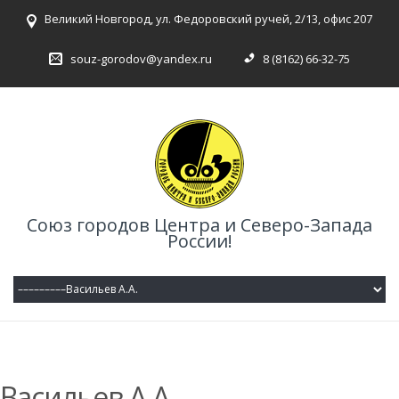
Великий Новгород, ул. Федоровский ручей, 2/13, офис 207
souz-gorodov@yandex.ru
8 (8162) 66-32-75
Союз городов Центра и Северо-Запада
России!
Васильев А.А.