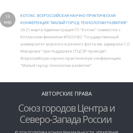
КОТЛАС. ВСЕРОССИЙСКАЯ НАУЧНО-ПРАКТИЧЕСКАЯ
19
мар
КОНФЕРЕНЦИЯ "МАЛЫЙ ГОРОД: ТЕХНОЛОГИИ РАЗВИТИЯ"
20-21 марта Администрация ГО "Котлас" совместно с
Котласским филиалом ФГБОУ ВО "Государственный
университет морского и речного флота им. адмирала С.О.
Макарова" при поддержке СГЦСЗР проводят
Всероссийскую научно-практическую конференцию
"Малый город: технологии развития".
АВТОРСКИЕ ПРАВА
Союз городов Центра и
Северо-Запада России
©
2026
ПОЛИТИКА КОНФИДЕНЦИАЛЬНОСТИ
,
УПРАВЛЕНИЕ