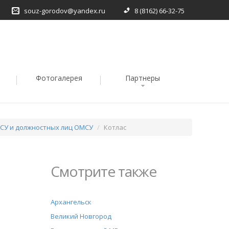
souz-gorodov@yandex.ru
8 (8162) 66-32-75
Фотогалерея
Партнеры
СУ и должностных лиц ОМСУ
Котлас
Смотрите также
Архангельск
Великий Новгород