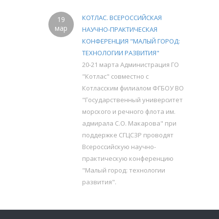
КОТЛАС. ВСЕРОССИЙСКАЯ
19
мар
НАУЧНО-ПРАКТИЧЕСКАЯ
КОНФЕРЕНЦИЯ "МАЛЫЙ ГОРОД:
ТЕХНОЛОГИИ РАЗВИТИЯ"
20-21 марта Администрация ГО
"Котлас" совместно с
Котласским филиалом ФГБОУ ВО
"Государственный университет
морского и речного флота им.
адмирала С.О. Макарова" при
поддержке СГЦСЗР проводят
Всероссийскую научно-
практическую конференцию
"Малый город: технологии
развития".