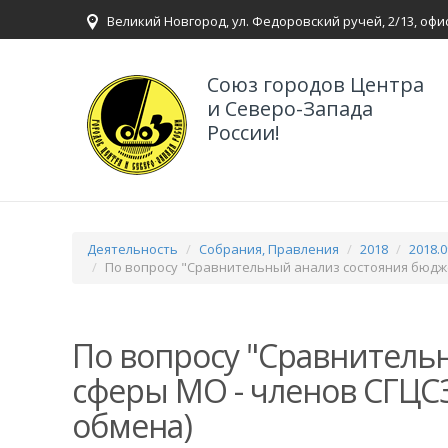
Великий Новгород, ул. Федоровский ручей, 2/13, офи
Союз городов Центра
и Северо-Запада
России!
Деятельность
Собрания, Правления
2018
2018.0
По вопросу "Сравнительный анализ состояния бюдж
По вопросу "Сравнитель
сферы МО - членов СГЦС
обмена)