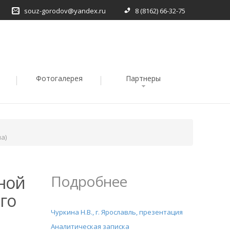
souz-gorodov@yandex.ru
8 (8162) 66-32-75
Фотогалерея
Партнеры
а)
ной
Подробнее
го
Чуркина Н.В., г. Ярославль, презентация
Аналитическая записка