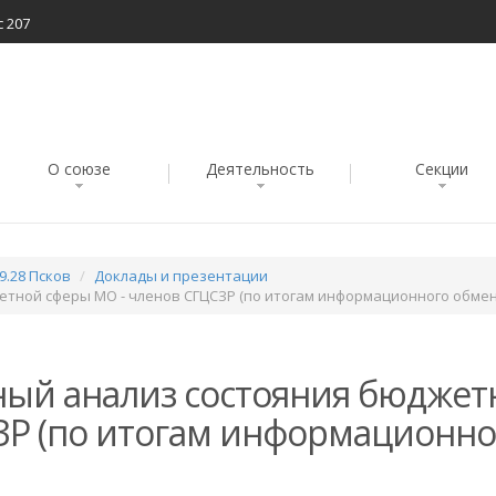
с 207
О союзе
Деятельность
Секции
9.28 Псков
Доклады и презентации
етной сферы МО - членов СГЦСЗР (по итогам информационного обмен
ный анализ состояния бюджет
ЗР (по итогам информационно