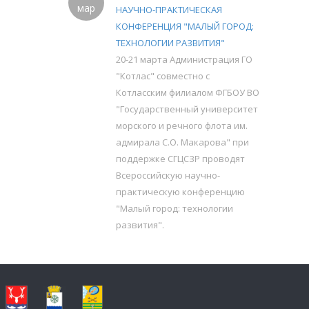
мар
НАУЧНО-ПРАКТИЧЕСКАЯ
КОНФЕРЕНЦИЯ "МАЛЫЙ ГОРОД:
ТЕХНОЛОГИИ РАЗВИТИЯ"
20-21 марта Администрация ГО
"Котлас" совместно с
Котласским филиалом ФГБОУ ВО
"Государственный университет
морского и речного флота им.
адмирала С.О. Макарова" при
поддержке СГЦСЗР проводят
Всероссийскую научно-
практическую конференцию
"Малый город: технологии
развития".