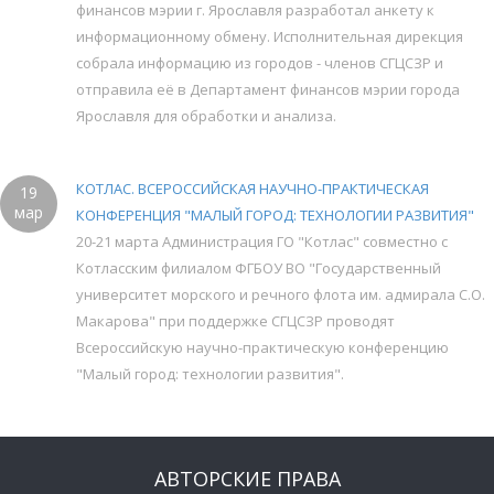
финансов мэрии г. Ярославля разработал анкету к
информационному обмену. Исполнительная дирекция
собрала информацию из городов - членов СГЦСЗР и
отправила её в Департамент финансов мэрии города
Ярославля для обработки и анализа.
КОТЛАС. ВСЕРОССИЙСКАЯ НАУЧНО-ПРАКТИЧЕСКАЯ
19
мар
КОНФЕРЕНЦИЯ "МАЛЫЙ ГОРОД: ТЕХНОЛОГИИ РАЗВИТИЯ"
20-21 марта Администрация ГО "Котлас" совместно с
Котласским филиалом ФГБОУ ВО "Государственный
университет морского и речного флота им. адмирала С.О.
Макарова" при поддержке СГЦСЗР проводят
Всероссийскую научно-практическую конференцию
"Малый город: технологии развития".
АВТОРСКИЕ ПРАВА