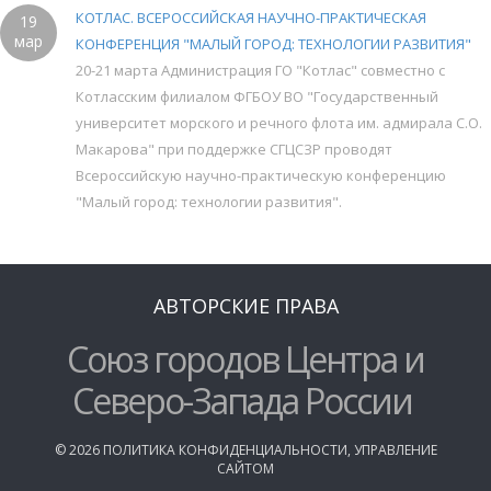
КОТЛАС. ВСЕРОССИЙСКАЯ НАУЧНО-ПРАКТИЧЕСКАЯ
19
мар
КОНФЕРЕНЦИЯ "МАЛЫЙ ГОРОД: ТЕХНОЛОГИИ РАЗВИТИЯ"
20-21 марта Администрация ГО "Котлас" совместно с
Котласским филиалом ФГБОУ ВО "Государственный
университет морского и речного флота им. адмирала С.О.
Макарова" при поддержке СГЦСЗР проводят
Всероссийскую научно-практическую конференцию
"Малый город: технологии развития".
АВТОРСКИЕ ПРАВА
Союз городов Центра и
Северо-Запада России
©
2026
ПОЛИТИКА КОНФИДЕНЦИАЛЬНОСТИ
,
УПРАВЛЕНИЕ
САЙТОМ