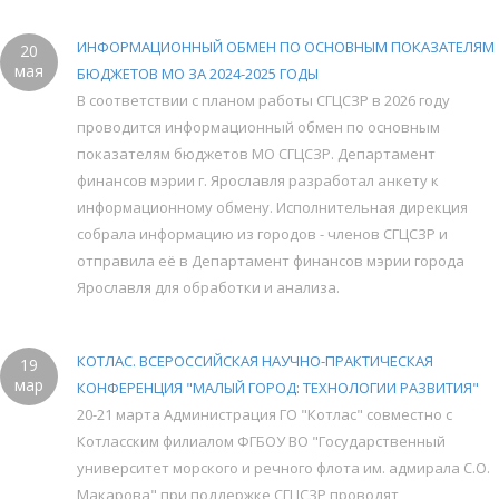
ИНФОРМАЦИОННЫЙ ОБМЕН ПО ОСНОВНЫМ ПОКАЗАТЕЛЯМ
20
мая
БЮДЖЕТОВ МО ЗА 2024-2025 ГОДЫ
В соответствии с планом работы СГЦСЗР в 2026 году
проводится информационный обмен по основным
показателям бюджетов МО СГЦСЗР. Департамент
финансов мэрии г. Ярославля разработал анкету к
информационному обмену. Исполнительная дирекция
собрала информацию из городов - членов СГЦСЗР и
отправила её в Департамент финансов мэрии города
Ярославля для обработки и анализа.
КОТЛАС. ВСЕРОССИЙСКАЯ НАУЧНО-ПРАКТИЧЕСКАЯ
19
мар
КОНФЕРЕНЦИЯ "МАЛЫЙ ГОРОД: ТЕХНОЛОГИИ РАЗВИТИЯ"
20-21 марта Администрация ГО "Котлас" совместно с
Котласским филиалом ФГБОУ ВО "Государственный
университет морского и речного флота им. адмирала С.О.
Макарова" при поддержке СГЦСЗР проводят