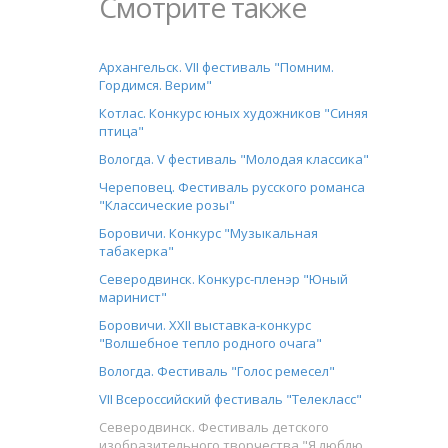
Смотрите также
Архангельск. VII фестиваль "Помним.
Гордимся. Верим"
Котлас. Конкурс юных художников "Синяя
птица"
Вологда. V фестиваль "Молодая классика"
Череповец. Фестиваль русского романса
"Классические розы"
Боровичи. Конкурс "Музыкальная
табакерка"
Северодвинск. Конкурс-пленэр "Юный
маринист"
Боровичи. XXII выставка-конкурс
"Волшебное тепло родного очага"
Вологда. Фестиваль "Голос ремесел"
VII Всероссийский фестиваль "Телекласс"
Северодвинск. Фестиваль детского
изобразительного творчества "Я люблю