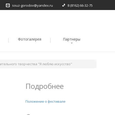
souz-gorodov@yandex.ru
8 (8162) 66-32-75
Фотогалерея
Партнеры
ительного творчества "Я люблю искусство"
Подробнее
Положение о фестивале