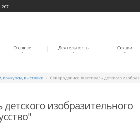
с 207
О союзе
Деятельность
Секции
, конкурсы, выставки
Северодвинск. Фестиваль детского изобраз
 детского изобразительного
усство"