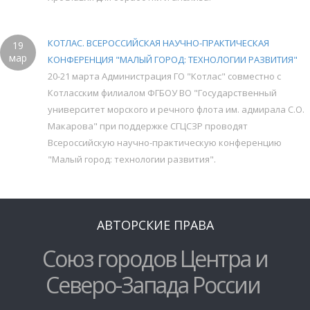
КОТЛАС. ВСЕРОССИЙСКАЯ НАУЧНО-ПРАКТИЧЕСКАЯ
19
мар
КОНФЕРЕНЦИЯ "МАЛЫЙ ГОРОД: ТЕХНОЛОГИИ РАЗВИТИЯ"
20-21 марта Администрация ГО "Котлас" совместно с
Котласским филиалом ФГБОУ ВО "Государственный
университет морского и речного флота им. адмирала С.О.
Макарова" при поддержке СГЦСЗР проводят
Всероссийскую научно-практическую конференцию
"Малый город: технологии развития".
АВТОРСКИЕ ПРАВА
Союз городов Центра и
Северо-Запада России