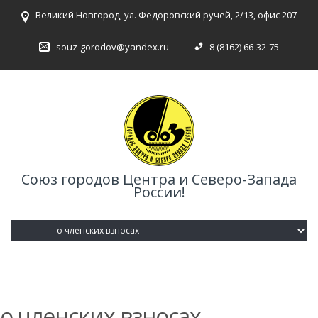
Великий Новгород, ул. Федоровский ручей, 2/13, офис 207
souz-gorodov@yandex.ru
8 (8162) 66-32-75
Союз городов Центра и Северо-Запада
России!
о членских взносах