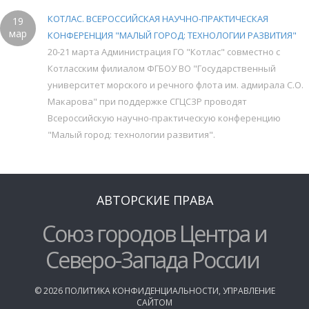
КОТЛАС. ВСЕРОССИЙСКАЯ НАУЧНО-ПРАКТИЧЕСКАЯ
19
мар
КОНФЕРЕНЦИЯ "МАЛЫЙ ГОРОД: ТЕХНОЛОГИИ РАЗВИТИЯ"
20-21 марта Администрация ГО "Котлас" совместно с
Котласским филиалом ФГБОУ ВО "Государственный
университет морского и речного флота им. адмирала С.О.
Макарова" при поддержке СГЦСЗР проводят
Всероссийскую научно-практическую конференцию
"Малый город: технологии развития".
АВТОРСКИЕ ПРАВА
Союз городов Центра и
Северо-Запада России
©
2026
ПОЛИТИКА КОНФИДЕНЦИАЛЬНОСТИ
,
УПРАВЛЕНИЕ
САЙТОМ