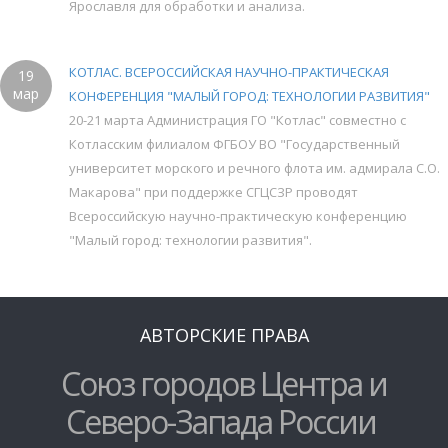
Ярославля для обработки и анализа.
КОТЛАС. ВСЕРОССИЙСКАЯ НАУЧНО-ПРАКТИЧЕСКАЯ
19
мар
КОНФЕРЕНЦИЯ "МАЛЫЙ ГОРОД: ТЕХНОЛОГИИ РАЗВИТИЯ"
20-21 марта Администрация ГО "Котлас" совместно с
Котласским филиалом ФГБОУ ВО "Государственный
университет морского и речного флота им. адмирала С.О.
Макарова" при поддержке СГЦСЗР проводят
Всероссийскую научно-практическую конференцию
"Малый город: технологии развития".
АВТОРСКИЕ ПРАВА
Союз городов Центра и
Северо-Запада России