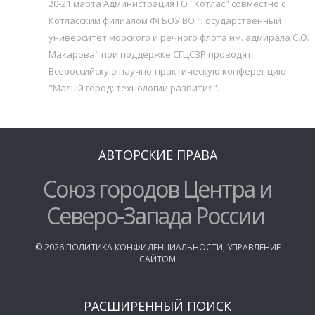
20-21 марта Администрация ГО "Котлас" совместно с
Котласским филиалом ФГБОУ ВО "Государственный
университет морского и речного флота им. адмирала С.О.
Макарова" при поддержке СГЦСЗР проводят
Всероссийскую научно-практическую конференцию
"Малый город: технологии развития".
АВТОРСКИЕ ПРАВА
Союз городов Центра и
Северо-Запада России
©
2026
ПОЛИТИКА КОНФИДЕНЦИАЛЬНОСТИ
,
УПРАВЛЕНИЕ
САЙТОМ
РАСШИРЕННЫЙ ПОИСК