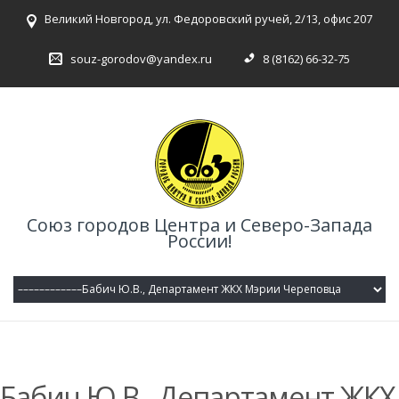
Великий Новгород, ул. Федоровский ручей, 2/13, офис 207
souz-gorodov@yandex.ru
8 (8162) 66-32-75
Союз городов Центра и Северо-Запада
России!
Бабич Ю.В., Департамент ЖКХ