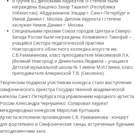
В группе В2 дипломами лауреатов III степени были
награждены Ващенко Захар Ташкент (Республика
Узбекистан), Абдурахманов Эльдар г. Санкт-Петербург и
Умнов Даниил г. Москва. Диплом лауреата I степени
заслужил Немов Даниил г. Москва.
Специальными призами Союза городов Центра и Северо-
Запада России были награждены: Колываенко Тимофей –
учащийся Сектора педагогической практики
Новгородского областного колледжа искусств им.
С.В.Рахманинова, класс преподавателя Максимовой Л.А.
(Великий Новгород) и Дементьева Людмила – учащаяся
Детской музыкальной школы № 1 имени М.И.Глинки, класс
преподавателя Алякринской Т.В. (Смоленск).
Творческим подарком участникам конкурса стало выступление
симфонического оркестра Государственной академической
капеллы Санкт-Петербурга под управлением народного артиста
России Александра Чернушенко. Солировал лауреат
международных конкурсов Мирослав Култышев.
Артисты исполнили произведения С.В. Рахманинова - концерт
для фортепиано и Симфонические танцы, встреченные бурными
аплодисментами зала.