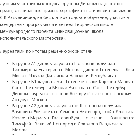
Лучшим участникам конкурса вручены Дипломы и денежные
призы, специальные призы и сертификаты стипендиатов имени
С.В.Рахманинова, на бесплатное годовое обучение, участие в
концертных программах и в летней Творческой школе
международного проекта «Инновационная школа
исполнительского мастерства».
Лауреатами по итогам решению жюри стали:
В группе А1 диплом лауреата II степени получила
Тихомирова Екатерина г. Москва, диплом I степени — Люй
Миша г. Чжухай (Китайская Народная Республика).
В группе В1 лауреатами III степени стали Карзова Мария г.
Санкт-Петербург и Мягкий Вячеслав г. Санкт-Петербург.
Диплом лауреата I степени был вручён Искоростенскому
Артуру г. Москва.
В группе А2 дипломы лауреатов III степени получили
Заморина Елизавета г. Семёнов Нижегородской области и
Казарян Мариам г. Екатеринбург, II степени — Колываенко
Тимофей . Великий Новгород и Соколова Владислава г.
Москва.