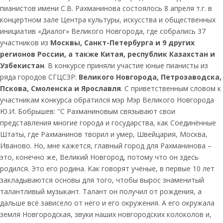
пианистов имени С.В. Рахманинова состоялось 8 апреля т.г. в
концертном зале Центра культуры, искусства и общественных
инициатив «Диалог» Великого Новгорода, где собрались 37
участников из
Москвы, Санкт-Петербурга и
9 других
регионов России, а также Китая, республик Казахстан и
Узбекистан
. В конкурсе приняли участие юные пианисты из
ряда городов СГЦСЗР:
Великого Новгорода, Петрозаводска,
Пскова, Смоленска и Ярославля
. С приветственным словом к
участникам конкурса обратился мэр Мэр Великого Новгорода
Ю.И. Бобрышев: "С Рахманиновым связывают свои
представления многие города и государства, как Соединённые
Штаты, где Рахманинов творил и умер, Швейцария, Москва,
Иваново. Но, мне кажется, главный город для Рахманинова –
это, конечно же, Великий Новгород, потому что он здесь
родился. Это его родина. Как говорят учёные, в первые 10 лет
закладываются основы для того, чтобы вырос знаменитый
талантливый музыкант. Талант он получил от рождения, а
дальше всё зависело от него и его окружения. А его окружала
земля Новгородская, звуки наших новгородских колоколов и,