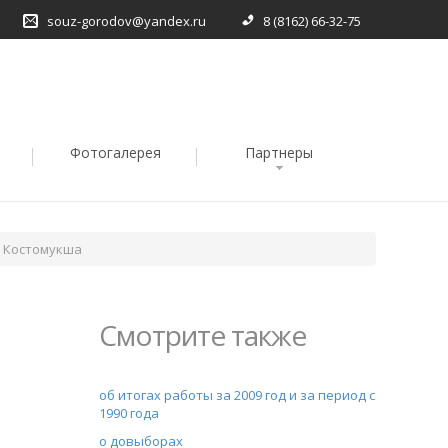
souz-gorodov@yandex.ru
8 (8162) 66-32-75
Фотогалерея
Партнеры
а Костомукша
Смотрите также
об итогах работы за 2009 год и за период с
1990 года
о довыборах