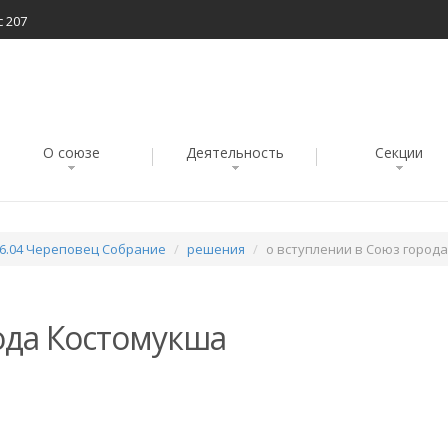
с 207
О союзе
Деятельность
Секции
06.04 Череповец Собрание
решения
о вступлении в Союз город
ода Костомукша