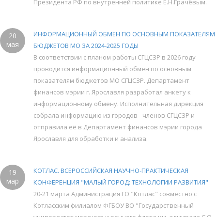
Президента РФ по внутренней политике Е.Н.Грачёвым.
ИНФОРМАЦИОННЫЙ ОБМЕН ПО ОСНОВНЫМ ПОКАЗАТЕЛЯМ
20
мая
БЮДЖЕТОВ МО ЗА 2024-2025 ГОДЫ
В соответствии с планом работы СГЦСЗР в 2026 году
проводится информационный обмен по основным
показателям бюджетов МО СГЦСЗР. Департамент
финансов мэрии г. Ярославля разработал анкету к
информационному обмену. Исполнительная дирекция
собрала информацию из городов - членов СГЦСЗР и
отправила её в Департамент финансов мэрии города
Ярославля для обработки и анализа.
КОТЛАС. ВСЕРОССИЙСКАЯ НАУЧНО-ПРАКТИЧЕСКАЯ
19
мар
КОНФЕРЕНЦИЯ "МАЛЫЙ ГОРОД: ТЕХНОЛОГИИ РАЗВИТИЯ"
20-21 марта Администрация ГО "Котлас" совместно с
Котласским филиалом ФГБОУ ВО "Государственный
университет морского и речного флота им. адмирала С.О.