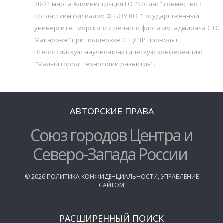
20-21 марта Администрация ГО "Котлас" совместно с
Котласским филиалом ФГБОУ ВО "Государственный
университет морского и речного флота им. адмирала С.О.
Макарова" при поддержке СГЦСЗР проводят
Всероссийскую научно-практическую конференцию
"Малый город: технологии развития".
АВТОРСКИЕ ПРАВА
Союз городов Центра и
Северо-Запада России
©
2026
ПОЛИТИКА КОНФИДЕНЦИАЛЬНОСТИ
,
УПРАВЛЕНИЕ
САЙТОМ
РАСШИРЕННЫЙ ПОИСК