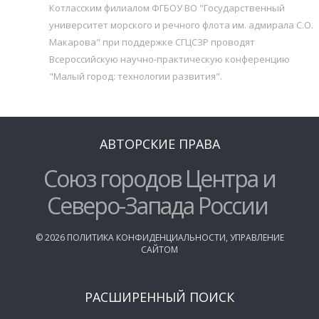
Котласским филиалом ФГБОУ ВО "Государственный
университет морского и речного флота им. адмирала С.О.
Макарова" при поддержке СГЦСЗР проводят
Всероссийскую научно-практическую конференцию
"Малый город: технологии развития".
АВТОРСКИЕ ПРАВА
Союз городов Центра и
Северо-Запада России
©
2026
ПОЛИТИКА КОНФИДЕНЦИАЛЬНОСТИ
,
УПРАВЛЕНИЕ
САЙТОМ
РАСШИРЕННЫЙ ПОИСК