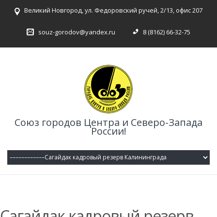
Великий Новгород, ул. Федоровский ручей, 2/13, офис 207
souz-gorodov@yandex.ru
8 (8162) 66-32-75
Союз городов Центра и Северо-Запада
России!
Сагайдак кадровый резерв