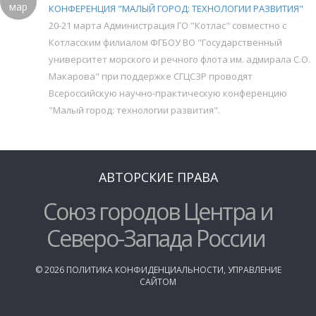
мар
КОНФЕРЕНЦИЯ "МАЛЫЙ ГОРОД: ТЕХНОЛОГИИ РАЗВИТИЯ"
20-21 марта Администрация ГО "Котлас" совместно с
Котласским филиалом ФГБОУ ВО "Государственный
университет морского и речного флота им. адмирала С.О.
Макарова" при поддержке СГЦСЗР проводят
Всероссийскую научно-практическую конференцию
"Малый город: технологии развития".
АВТОРСКИЕ ПРАВА
Союз городов Центра и
Северо-Запада России
©
2026
ПОЛИТИКА КОНФИДЕНЦИАЛЬНОСТИ
,
УПРАВЛЕНИЕ
САЙТОМ