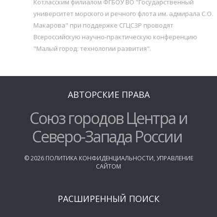
Котласским филиалом ФГБОУ ВО "Государственный
университет морского и речного флота им. адмирала С.О.
Макарова" при поддержке СГЦСЗР проводят
Всероссийскую научно-практическую конференцию
"Малый город: технологии развития".
АВТОРСКИЕ ПРАВА
Союз городов Центра и
Северо-Запада России
©
2026
ПОЛИТИКА КОНФИДЕНЦИАЛЬНОСТИ
,
УПРАВЛЕНИЕ
САЙТОМ
РАСШИРЕННЫЙ ПОИСК