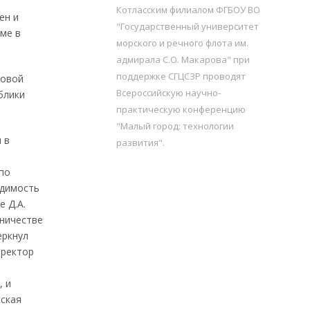
Котласским филиалом ФГБОУ ВО
ен и
"Государственный университет
ме в
морского и речного флота им.
адмирала С.О. Макарова" при
поддержке СГЦСЗР проводят
ковой
Всероссийскую научно-
блики
практическую конференцию
"Малый город: технологии
 в
развития".
по
одимость
 Д.А.
дничестве
еркнул
иректор
, и
сская