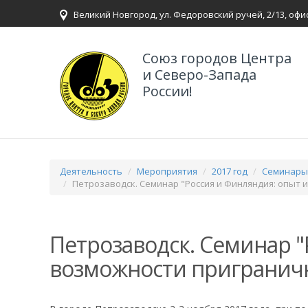
Великий Новгород, ул. Федоровский ручей, 2/13, офи
Союз городов Центра
и Северо-Запада
России!
Деятельность
Мероприятия
2017 год
Семинары,
Петрозаводск. Семинар "Россия и Финляндия: опыт 
Петрозаводск. Семинар "
возможности приграничн