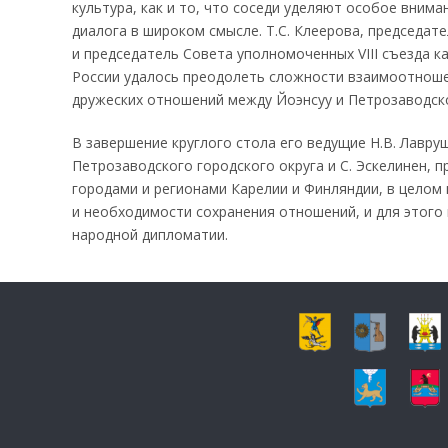
культура, как и то, что соседи уделяют особое вним
диалога в широком смысле. Т.С. Клеерова, председа
и председатель Совета уполномоченных VIII съезда к
России удалось преодолеть сложности взаимоотношен
дружеских отношений между Йоэнсуу и Петрозаводск
В завершение круглого стола его ведущие Н.В. Лавр
Петрозаводского городского округа и С. Эскелинен, п
городами и регионами Карелии и Финляндии, в целом
и необходимости сохранения отношений, и для этого н
народной дипломатии.