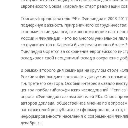
Европейского Союза «Карелия»; старт реализации сов
Торговый представитель РФ в Финляндии в 2003-2017 
подчеркнул важность приграничного сотрудничества: 
экономические диалоги, все экономические партнёрс
России и Финляндии – это во многом уникальное явле
сотрудничества в Карелии было реализовано более 30
Финляндия борется за сохранение европейского инстр
вкладывает свой неоценимый вклад в сохранение доб
В рамках второго дня семинара на круглом столе «О
России и Финляндии» состоялась дискуссия о возмож
т.н. третьего сектора. Особый интерес вызвало выс
центра прибалтийско-финских исследований "Fennica"
опроса «Финляндия глазами жителей РК». Опрос пров
авторов доклада, общественное мнение по вопросам
части жителей республики не сформировано, и это, в
информированности населения о современной Финлян
декабре с.г.