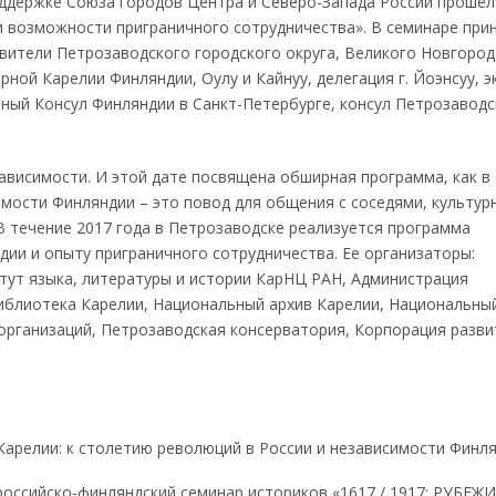
поддержке Союза городов Центра и Северо-Запада России прошёл
и возможности приграничного сотрудничества». В семинаре при
вители Петрозаводского городского округа, Великого Новгород
ной Карелии Финляндии, Оулу и Кайнуу, делегация г. Йоэнсуу, э
ный Консул Финляндии в Санкт-Петербурге, консул Петрозаводс
зависимости. И этой дате посвящена обширная программа, как в
симости Финляндии – это повод для общения с соседями, культур
В течение 2017 года в Петрозаводске реализуется программа
дии и опыту приграничного сотрудничества. Ее организаторы:
тут языка, литературы и истории КарНЦ РАН, Администрация
иблиотека Карелии, Национальный архив Карелии, Национальны
организаций, Петрозаводская консерватория, Корпорация разви
Карелии: к столетию революций в России и независимости Финля
российско-финляндский семинар историков «1617 / 1917: РУБЕЖИ