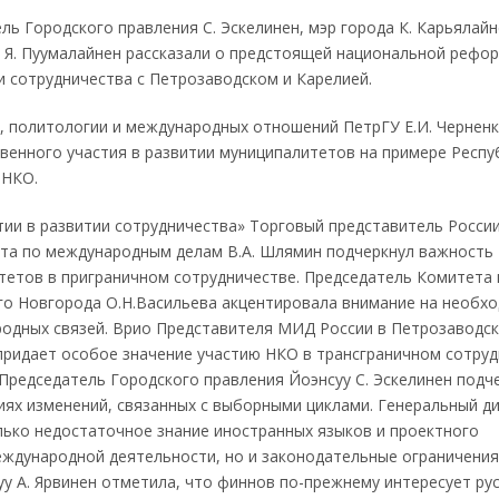
ль Городского правления С. Эскелинен, мэр города К. Карьялайн
 Я. Пуумалайнен рассказали о предстоящей национальной рефор
и сотрудничества с Петрозаводском и Карелией.
, политологии и международных отношений ПетрГУ Е.И. Чернен
венного участия в развитии муниципалитетов на примере Респу
 НКО.
тии в развитии сотрудничества» Торговый представитель России
вета по международным делам В.А. Шлямин подчеркнул важность
тетов в приграничном сотрудничестве. Председатель Комитета 
го Новгорода О.Н.Васильева акцентировала внимание на необх
одных связей. Врио Представителя МИД России в Петрозаводске
придает особое значение участию НКО в трансграничном сотру
 Председатель Городского правления Йоэнсуу С. Эскелинен подч
иях изменений, связанных с выборными циклами. Генеральный д
олько недостаточное знание иностранных языков и проектного
ждународной деятельности, но и законодательные ограничения
у А. Ярвинен отметила, что финнов по-прежнему интересует ру