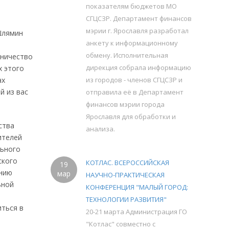
показателям бюджетов МО
СГЦСЗР. Департамент финансов
мэрии г. Ярославля разработал
 Шлямин
анкету к информационному
обмену. Исполнительная
дничество
дирекция собрала информацию
х этого
ах
из городов - членов СГЦСЗР и
й из вас
отправила её в Департамент
финансов мэрии города
Ярославля для обработки и
ства
анализа.
ителей
льного
ского
КОТЛАС. ВСЕРОССИЙСКАЯ
19
ению
мар
НАУЧНО-ПРАКТИЧЕСКАЯ
ьной
КОНФЕРЕНЦИЯ "МАЛЫЙ ГОРОД:
ТЕХНОЛОГИИ РАЗВИТИЯ"
ться в
20-21 марта Администрация ГО
"Котлас" совместно с