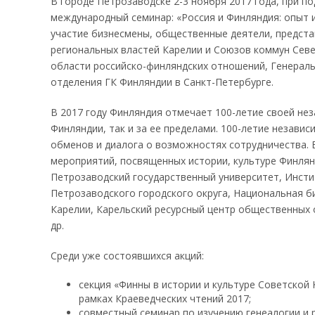
В городе Петрозаводске 2-3 ноября 2017 года, при 
международный семинар: «Россия и Финляндия: опыт 
участие бизнесмены, общественные деятели, предста
региональных властей Карелии и Союзов коммун Север
области российско-финляндских отношений, Генераль
отделения ГК Финляндии в Санкт-Петербурге.
В 2017 году Финляндия отмечает 100-летие своей не
Финляндии, так и за ее пределами. 100-летие незави
обменов и диалога о возможностях сотрудничества. 
мероприятий, посвященных истории, культуре Финлян
Петрозаводский государственный университет, Инсти
Петрозаводского городского округа, Национальная б
Карелии, Карельский ресурсный центр общественных 
др.
Среди уже состоявшихся акций:
секция «Финны в истории и культуре Советской 
рамках Краеведческих чтений 2017;
совместный семинар по изучению генеалогии и 