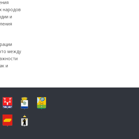
ения
х народов
ндии и
вления
трации
 что между
важности
ак и