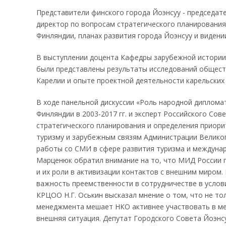
Представители финского города Йоэнсуу - председате
директор по вопросам стратегического планирования
Финляндии, планах развития города Йоэнсуу и видени
В выступлении доцента Кафедры зарубежной истории
были представлены результаты исследований общест
Карелии и опыте проектной деятельности карельских
В ходе панельной дискуссии «Роль народной диплома
Финляндии в 2003-2017 гг. и эксперт Российского Со
стратегического планирования и определения приори
туризму и зарубежным связям Администрации Велико
работы со СМИ в сфере развития туризма и междунар
Марценюк обратил внимание на то, что МИД России 
и их роли в активизации контактов с внешним миром.
важность преемственности в сотрудничестве в услов
КРЦОО Н.Г. Оськин высказал мнение о том, что не т
менеджмента мешает НКО активнее участвовать в ме
внешняя ситуация. Депутат Городского Совета Йоэнсу