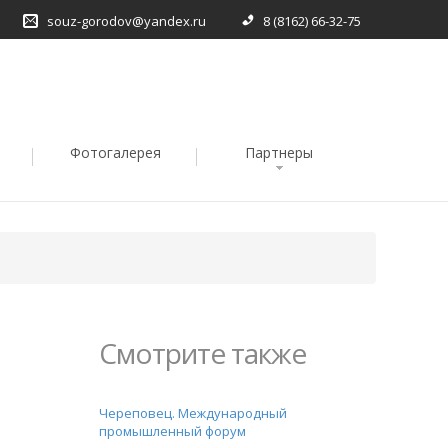
souz-gorodov@yandex.ru
8 (8162) 66-32-75
Фотогалерея
Партнеры
Смотрите также
Череповец. Международный
промышленный форум