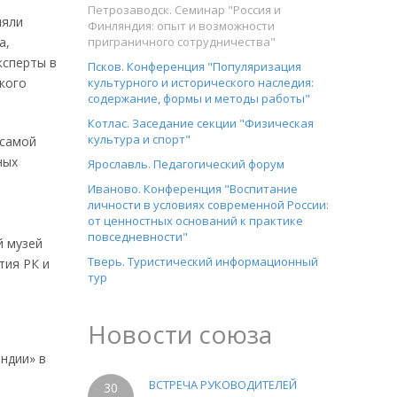
Петрозаводск. Семинар "Россия и
няли
Финляндия: опыт и возможности
а,
приграничного сотрудничества"
ксперты в
Псков. Конференция "Популяризация
кого
культурного и исторического наследия:
содержание, формы и методы работы"
Котлас. Заседание секции "Физическая
культура и спорт"
 самой
ных
Ярославль. Педагогический форум
Иваново. Конференция "Воспитание
личности в условиях современной России:
от ценностных оснований к практике
повседневности"
й музей
Тверь. Туристический информационный
тия РК и
тур
Новости союза
ндии» в
ВСТРЕЧА РУКОВОДИТЕЛЕЙ
30