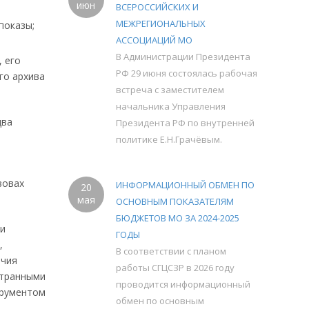
июн
ВСЕРОССИЙСКИХ И
МЕЖРЕГИОНАЛЬНЫХ
показы;
АССОЦИАЦИЙ МО
В Администрации Президента
 его
РФ 29 июня состоялась рабочая
го архива
встреча с заместителем
начальника Управления
два
Президента РФ по внутренней
политике Е.Н.Грачёвым.
зовах
ИНФОРМАЦИОННЫЙ ОБМЕН ПО
20
мая
ОСНОВНЫМ ПОКАЗАТЕЛЯМ
БЮДЖЕТОВ МО ЗА 2024-2025
 и
ГОДЫ
,
В соответствии с планом
очия
работы СГЦСЗР в 2026 году
странными
проводится информационный
трументом
обмен по основным