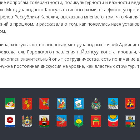
ание вопросам толерантности, поликультурности и важности вед
тель Международного Консультативного комитета финно-угорски
арелов Республики Карелия, высказала мнение о том, что Финля
ий в прошлом, и рассказала о том, как появилась идея устано
ом.
ушина, консультант по вопросам международных связей Админис
редседатель Городского правления г. Йоэнсуу, констатировали,
 накоплен значительный опыт сотрудничества, есть понимание 
ужна постоянная дискуссия на уровне, как властных структур, т