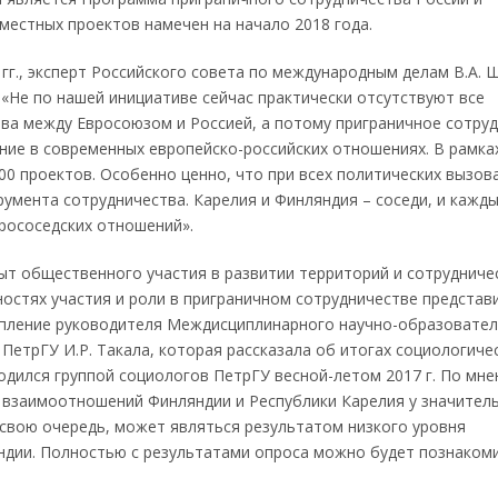
местных проектов намечен на начало 2018 года.
гг., эксперт Российского совета по международным делам В.А.
«Не по нашей инициативе сейчас практически отсутствуют все
тва между Евросоюзом и Россией, а потому приграничное сотру
ние в современных европейско-российских отношениях. В рамка
0 проектов. Особенно ценно, что при всех политических вызов
умента сотрудничества. Карелия и Финляндия – соседи, и кажды
рососедских отношений».
пыт общественного участия в развитии территорий и сотрудниче
ностях участия и роли в приграничном сотрудничестве представ
тупление руководителя Междисциплинарного научно-образовате
 ПетрГУ И.Р. Такала, которая рассказала об итогах социологиче
одился группой социологов ПетрГУ весной-летом 2017 г. По мн
 взаимоотношений Финляндии и Республики Карелия у значител
 свою очередь, может являться результатом низкого уровня
дии. Полностью с результатами опроса можно будет познакоми