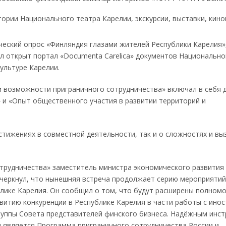
ории Национального театра Карелии, экскурсии, выставки, кино
ческий опрос «Финляндия глазами жителей Республики Карелия»,
ыл открыт портал «Documenta Carelica» документов Национально
ультуре Карелии.
 возможности приграничного сотрудничества» включал в себя 
 и «Опыт общественного участия в развитии территорий и
остижениях в совместной деятельности, так и о сложностях и вы
трудничества» заместитель министра экономического развития
черкнул, что нынешняя встреча продолжает серию мероприятий
блике Карелия. Он сообщил о том, что будут расширены полном
витию конкуренции в Республике Карелия в части работы с ино
руппы Совета представителей финского бизнеса. Надёжным инс
 является Программа приграничного сотрудничества России и