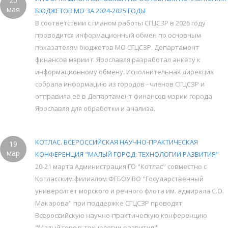
20
мая
БЮДЖЕТОВ МО ЗА 2024-2025 ГОДЫ
В соответствии с планом работы СГЦСЗР в 2026 году
проводится информационный обмен по основным
показателям бюджетов МО СГЦСЗР. Департамент
финансов мэрии г. Ярославля разработал анкету к
информационному обмену. Исполнительная дирекция
собрала информацию из городов - членов СГЦСЗР и
отправила её в Департамент финансов мэрии города
Ярославля для обработки и анализа.
КОТЛАС. ВСЕРОССИЙСКАЯ НАУЧНО-ПРАКТИЧЕСКАЯ
19
мар
КОНФЕРЕНЦИЯ "МАЛЫЙ ГОРОД: ТЕХНОЛОГИИ РАЗВИТИЯ"
20-21 марта Администрация ГО "Котлас" совместно с
Котласским филиалом ФГБОУ ВО "Государственный
университет морского и речного флота им. адмирала С.О.
Макарова" при поддержке СГЦСЗР проводят
Всероссийскую научно-практическую конференцию
"Малый город: технологии развития".