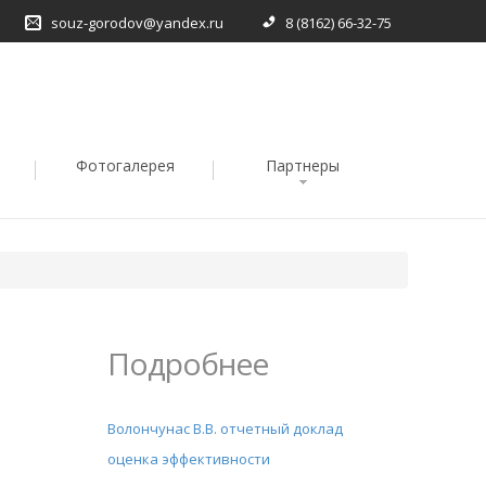
souz-gorodov@yandex.ru
8 (8162) 66-32-75
Фотогалерея
Партнеры
Подробнее
Волончунас В.В. отчетный доклад
оценка эффективности