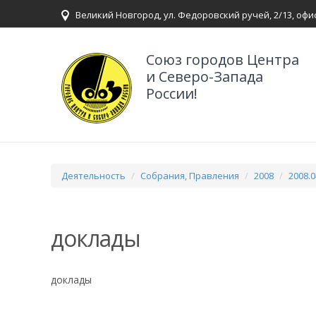
Великий Новгород, ул. Федоровский ручей, 2/13, офи
Союз городов Центра
и Северо-Запада
России!
Деятельность
Собрания, Правления
2008
2008.
доклады
доклады