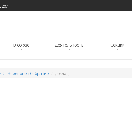
с 207
О союзе
Деятельность
Секции
04.25 Череповец Собрание
доклады