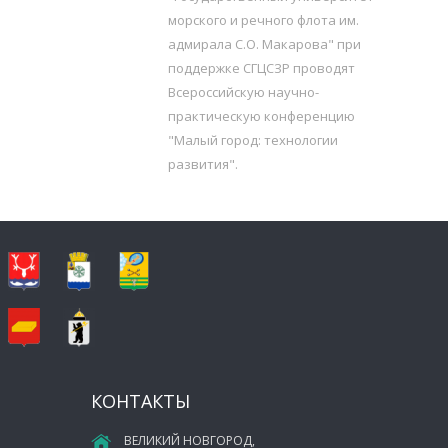
морского и речного флота им.
адмирала С.О. Макарова" при
поддержке СГЦСЗР проводят
Всероссийскую научно-
практическую конференцию
"Малый город: технологии
развития".
КОНТАКТЫ
ВЕЛИКИЙ НОВГОРОД,