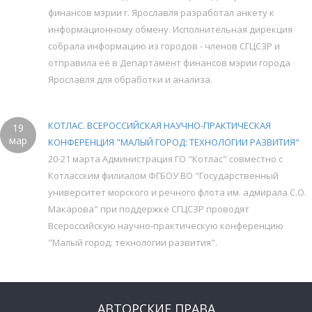
финансов мэрии г. Ярославля разработал анкету к
информационному обмену. Исполнительная дирекция
собрала информацию из городов - членов СГЦСЗР и
отправила её в Департамент финансов мэрии города
Ярославля для обработки и анализа.
КОТЛАС. ВСЕРОССИЙСКАЯ НАУЧНО-ПРАКТИЧЕСКАЯ
19
мар
КОНФЕРЕНЦИЯ "МАЛЫЙ ГОРОД: ТЕХНОЛОГИИ РАЗВИТИЯ"
20-21 марта Администрация ГО "Котлас" совместно с
Котласским филиалом ФГБОУ ВО "Государственный
университет морского и речного флота им. адмирала С.О.
Макарова" при поддержке СГЦСЗР проводят
Всероссийскую научно-практическую конференцию
"Малый город: технологии развития".
АВТОРСКИЕ ПРАВА