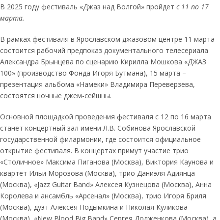
В 2025 году фестиваль «Джаз над Волгой» пройдет
с 11 по 17
марта.
В рамках фестиваля в Ярославском джазовом центре 11 марта
состоится рабочий предпоказ документального телесериала
Александра Брынцева по сценарию Кирилла Мошкова «ДЖАЗ
100» (производство Фонда Игоря Бутмана), 15 марта –
презентация альбома «Намеки» Владимира Переверзева,
состоятся ночные джем-сейшны.
Основной площадкой проведения фестиваля с 12 по 16 марта
станет концертный зал имени Л.В. Собинова Ярославской
государственной филармонии, где состоится официальное
открытие фестиваля. В концертах примут участие трио
«Столичное» Максима Пиганова (Москва), Виктория Каунова и
квартет Ильи Морозова (Москва), трио Даниэля Адиянца
(Москва), «Jazz Guitar Band» Алексея Кузнецова (Москва), Анна
Королева и ансамбль «Арсенал» (Москва), трио Игоря Бриля
(Москва), дуэт Алексея Подымкина и Николая Куликова
(Москва), «New Blood Big Band» Сергея Долженкова (Москва), а