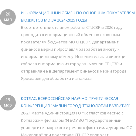
ИНФОРМАЦИОННЫЙ ОБМЕН ПО ОСНОВНЫМ ПОКАЗАТЕЛЯМ
20
мая
БЮДЖЕТОВ МО ЗА 2024-2025 ГОДЫ
В соответствии с планом работы СГЦСЗР в 2026 году
проводится информационный обмен по основным
показателям бюджетов МО СГЦСЗР. Департамент
финансов мэрии г. Ярославля разработал анкету к
информационному обмену. Исполнительная дирекция
собрала информацию из городов - членов СГЦСЗР и
отправила её в Департамент финансов мэрии города
Ярославля для обработки и анализа.
КОТЛАС. ВСЕРОССИЙСКАЯ НАУЧНО-ПРАКТИЧЕСКАЯ
19
мар
КОНФЕРЕНЦИЯ "МАЛЫЙ ГОРОД: ТЕХНОЛОГИИ РАЗВИТИЯ"
20-21 марта Администрация ГО "Котлас" совместно с
Котласским филиалом ФГБОУ ВО "Государственный
университет морского и речного флота им. адмирала С.О.
Макарова" при поддержке СГЦСЗР проводят