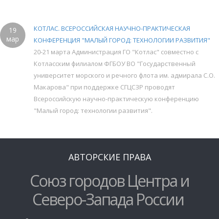
КОТЛАС. ВСЕРОССИЙСКАЯ НАУЧНО-ПРАКТИЧЕСКАЯ
19
мар
КОНФЕРЕНЦИЯ "МАЛЫЙ ГОРОД: ТЕХНОЛОГИИ РАЗВИТИЯ"
20-21 марта Администрация ГО "Котлас" совместно с
Котласским филиалом ФГБОУ ВО "Государственный
университет морского и речного флота им. адмирала С.О.
Макарова" при поддержке СГЦСЗР проводят
Всероссийскую научно-практическую конференцию
"Малый город: технологии развития".
АВТОРСКИЕ ПРАВА
Союз городов Центра и
Северо-Запада России