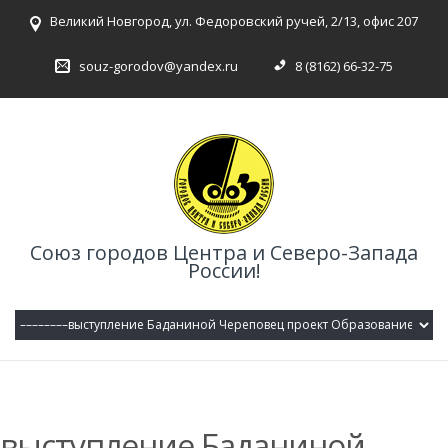
Великий Новгород, ул. Федоровский ручей, 2/13, офис 207
souz-gorodov@yandex.ru
8 (8162) 66-32-75
Союз городов Центра и Северо-Запада
России!
выступление Баданиной