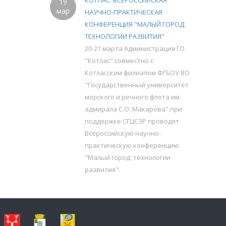
КОТЛАС. ВСЕРОССИЙСКАЯ
19
мар
НАУЧНО-ПРАКТИЧЕСКАЯ
КОНФЕРЕНЦИЯ "МАЛЫЙ ГОРОД:
ТЕХНОЛОГИИ РАЗВИТИЯ"
20-21 марта Администрация ГО
"Котлас" совместно с
Котласским филиалом ФГБОУ ВО
"Государственный университет
морского и речного флота им.
адмирала С.О. Макарова" при
поддержке СГЦСЗР проводят
Всероссийскую научно-
практическую конференцию
"Малый город: технологии
развития".