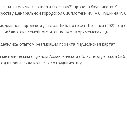
 с читателями в социальных сетях?" провела Якунчикова К.Н.,
сству Центральной городской библиотеки им. А.С.Пушкина (г. С
модельной городской детской библиотеке г. Котласа (2022 год 
1 "Библиотека семейного чтения" МУ "Коряжемская ЦБС".
делились опытом реализации проекта "Пушкинская карта".
 методическим отделом Архангельской областной детской биб
год и пригласила коллег к сотрудничеству.