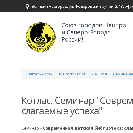
Великий Новгород, ул. Федоровский ручей, 2/13, офи
Союз городов Центра
и Северо-Запада
России!
Деятельность
Мероприятия
2023 год
Семинары,
Котлас. Семинар "Соврем
слагаемые успеха"
Семинар
«Современная детская библиотека: сл