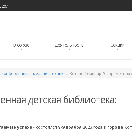
с 207
О союзе
Деятельность
Секции
 конференции, заседания секций
Котлас. Семинар "Современная 
енная детская библиотека:
агаемые успеха»
состоялся
8-9 ноября
2023 года в
городе Ко