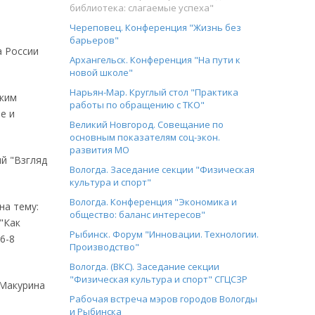
библиотека: слагаемые успеха"
Череповец. Конференция "Жизнь без
барьеров"
а России
Архангельск. Конференция "На пути к
новой школе"
Нарьян-Мар. Круглый стол "Практика
ским
работы по обращению с ТКО"
е и
Великий Новгород. Совещание по
основным показателям соц-экон.
развития МО
ий "Взгляд
Вологда. Заседание секции "Физическая
культура и спорт"
Вологда. Конференция "Экономика и
на тему:
общество: баланс интересов"
"Как
Рыбинск. Форум "Инновации. Технологии.
6-8
Производство"
Вологда. (ВКС). Заседание секции
"Физическая культура и спорт" СГЦСЗР
 Макурина
Рабочая встреча мэров городов Вологды
и Рыбинска