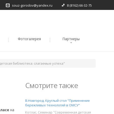
souz-gorodov@yandex.ru
8 (8162) 66-32-75
Фотогалерея
Партнеры
детская библиотека: слагаемые успеха"
Смотрите также
В.Новгород. Круглый стол "Применение
бережливых технологий в ОМСУ"
тласе
на
Котлас. Семинар "Современная детская