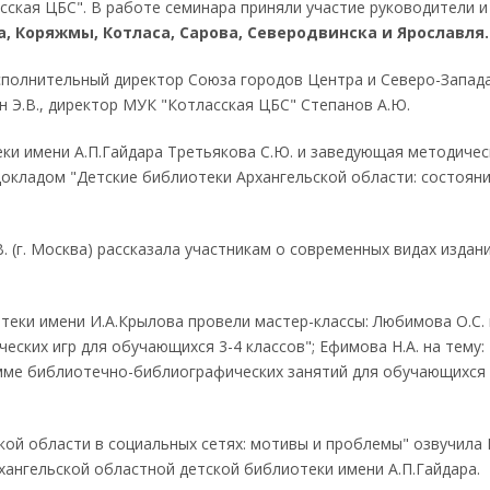
ская ЦБС". В работе семинара приняли участие руководители и
а, Коряжмы, Котласа, Сарова, Северодвинска и Ярославля.
сполнительный директор Союза городов Центра и Северо-Запад
н Э.В., директор МУК "Котласская ЦБС" Степанов А.Ю.
ки имени А.П.Гайдара Третьякова С.Ю. и заведующая методиче
докладом "Детские библиотеки Архангельской области: состояни
В. (г. Москва) рассказала участникам о современных видах издан
еки имени И.А.Крылова провели мастер-классы: Любимова О.С. 
ских игр для обучающихся 3-4 классов"; Ефимова Н.А. на тему: 
мме библиотечно-библиографических занятий для обучающихся 
кой области в социальных сетях: мотивы и проблемы" озвучила
хангельской областной детской библиотеки имени А.П.Гайдара.