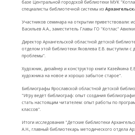
базе Центральной городской библиотеки МУК "Котлас
специалисты библиотечной системы из
Архангельск
Участников семинара на открытии приветствовали: и
Васильев А.А., заместитель Главы ГО "Котлас" Авилки
Директор Архангельской областной детской библиоте
отделом этой библиотеки Яковлева Е.В. выступили с 
проблемы".
Художник, дизайнер и конструктор книги Казейкина Е.
художника на новое и хорошо забытое старое".
Библиографы Ярославской областной детской библиот
"Игру ведёт библиограф: опыт создания библиографиче
стать настоящим читателем: опыт работы по програ
классов".
Итоги исследования "Детские библиотеки Архангельс
А.Н., главный библиотекарь методического отдела Ар