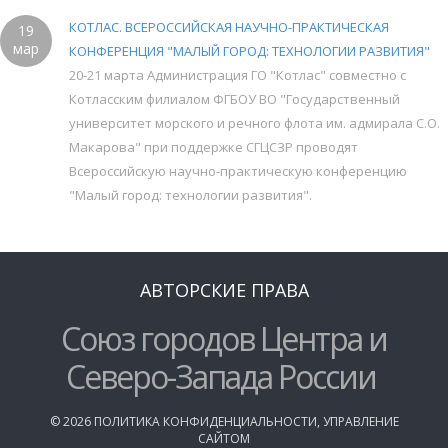
КОТЛАС. ВСЕРОССИЙСКАЯ НАУЧНО-ПРАКТИЧЕСКАЯ
19
мар
КОНФЕРЕНЦИЯ "МАЛЫЙ ГОРОД: ТЕХНОЛОГИИ РАЗВИТИЯ"
20-21 марта Администрация ГО "Котлас" совместно с
Котласским филиалом ФГБОУ ВО "Государственный
университет морского и речного флота им. адмирала С.О.
Макарова" при поддержке СГЦСЗР проводят
Всероссийскую научно-практическую конференцию
"Малый город: технологии развития".
АВТОРСКИЕ ПРАВА
Союз городов Центра и
Северо-Запада России
©
2026
ПОЛИТИКА КОНФИДЕНЦИАЛЬНОСТИ
,
УПРАВЛЕНИЕ
САЙТОМ