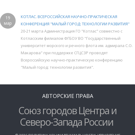
КОТЛАС. ВСЕРОССИЙСКАЯ НАУЧНО-ПРАКТИЧЕСКАЯ
19
мар
КОНФЕРЕНЦИЯ "МАЛЫЙ ГОРОД: ТЕХНОЛОГИИ РАЗВИТИЯ"
20-21 марта Администрация ГО "Котлас" совместно с
Котласским филиалом ФГБОУ ВО "Государственный
университет морского и речного флота им. адмирала С.О.
Макарова" при поддержке СГЦСЗР проводят
Всероссийскую научно-практическую конференцию
"Малый город: технологии развития".
АВТОРСКИЕ ПРАВА
Союз городов Центра и
Северо-Запада России