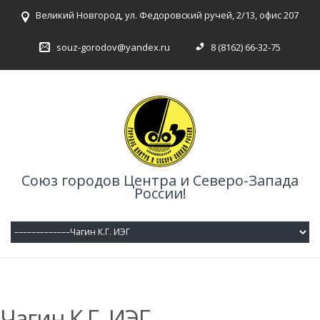
Великий Новгород, ул. Федоровский ручей, 2/13, офис 207
souz-gorodov@yandex.ru
8 (8162) 66-32-75
Союз городов Центра и Северо-Запада
России!
Чагин К.Г. ИЭГ