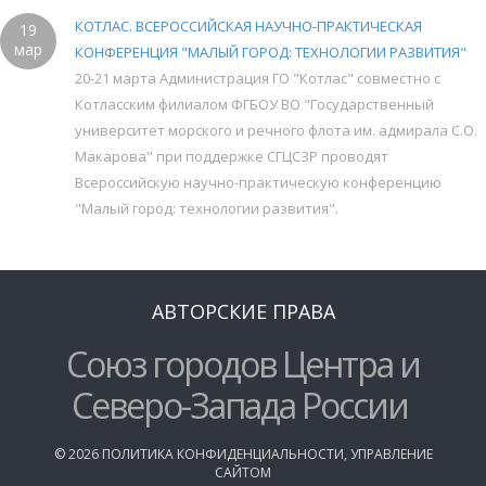
КОТЛАС. ВСЕРОССИЙСКАЯ НАУЧНО-ПРАКТИЧЕСКАЯ
19
мар
КОНФЕРЕНЦИЯ "МАЛЫЙ ГОРОД: ТЕХНОЛОГИИ РАЗВИТИЯ"
20-21 марта Администрация ГО "Котлас" совместно с
Котласским филиалом ФГБОУ ВО "Государственный
университет морского и речного флота им. адмирала С.О.
Макарова" при поддержке СГЦСЗР проводят
Всероссийскую научно-практическую конференцию
"Малый город: технологии развития".
АВТОРСКИЕ ПРАВА
Союз городов Центра и
Северо-Запада России
©
2026
ПОЛИТИКА КОНФИДЕНЦИАЛЬНОСТИ
,
УПРАВЛЕНИЕ
САЙТОМ