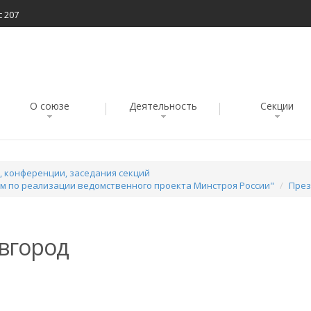
с 207
О союзе
Деятельность
Секции
 конференции, заседания секций
ом по реализации ведомственного проекта Минстроя России"
През
овгород