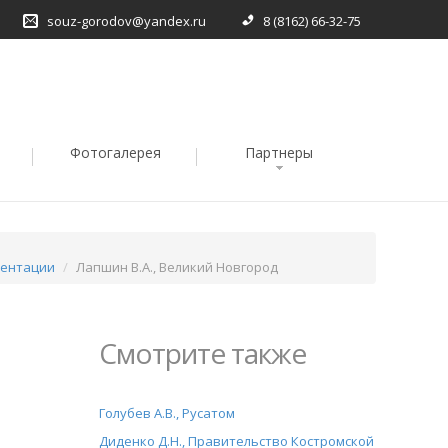
souz-gorodov@yandex.ru
8 (8162) 66-32-75
Фотогалерея
Партнеры
ентации
Лапшин В.А., Великий Новгород
Смотрите также
Голубев А.В., Русатом
Диденко Д.Н., Правительство Костромской