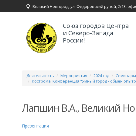
Великий Новгород, ул. Федоровский ручей, 2/13, офи
Союз городов Центра
и Северо-Запада
России!
Деятельность
Мероприятия
2024 год
Семинары,
Кострома. Конференция "Умный город - обмен опыт
Лапшин В.А., Великий Н
Презентация