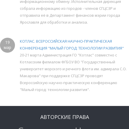
информационному обмену. Исполнительная дирекция
собрала информацию из городов - членов СГЦСЗР и
отправила её в Департамент финансов мэрии города
Ярославля для обработки и анализа.
КОТЛАС. ВСЕРОССИЙСКАЯ НАУЧНО-ПРАКТИЧЕСКАЯ
19
мар
КОНФЕРЕНЦИЯ "МАЛЫЙ ГОРОД: ТЕХНОЛОГИИ РАЗВИТИЯ"
20-21 марта Администрация ГО "Котлас" совместно с
Котласским филиалом ФГБОУ ВО "Государственный
университет морского и речного флота им. адмирала С.О.
Макарова" при поддержке СГЦСЗР проводят
Всероссийскую научно-практическую конференцию
"Малый город: технологии развития".
АВТОРСКИЕ ПРАВА