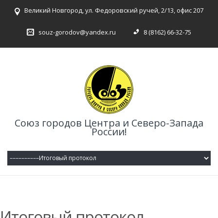
Великий Новгород, ул. Федоровский ручей, 2/13, офис 207
souz-gorodov@yandex.ru
8 (8162) 66-32-75
Союз городов Центра и Северо-Запада
России!
Итоговый протокол