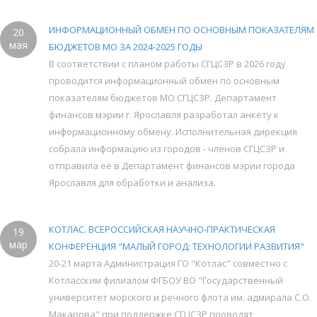
ИНФОРМАЦИОННЫЙ ОБМЕН ПО ОСНОВНЫМ ПОКАЗАТЕЛЯМ
20
мая
БЮДЖЕТОВ МО ЗА 2024-2025 ГОДЫ
В соответствии с планом работы СГЦСЗР в 2026 году
проводится информационный обмен по основным
показателям бюджетов МО СГЦСЗР. Департамент
финансов мэрии г. Ярославля разработал анкету к
информационному обмену. Исполнительная дирекция
собрала информацию из городов - членов СГЦСЗР и
отправила её в Департамент финансов мэрии города
Ярославля для обработки и анализа.
КОТЛАС. ВСЕРОССИЙСКАЯ НАУЧНО-ПРАКТИЧЕСКАЯ
19
мар
КОНФЕРЕНЦИЯ "МАЛЫЙ ГОРОД: ТЕХНОЛОГИИ РАЗВИТИЯ"
20-21 марта Администрация ГО "Котлас" совместно с
Котласским филиалом ФГБОУ ВО "Государственный
университет морского и речного флота им. адмирала С.О.
Макарова" при поддержке СГЦСЗР проводят