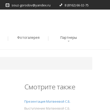
souz-gorodov@yandex.ru
8 (8162) 66-32-75
Фотогалерея
Партнеры
Смотрите также
Презентация Матвеевой С.Б.
Выступление Матвеевой С.Б.