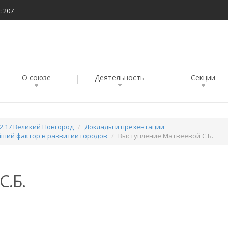
с 207
О союзе
Деятельность
Секции
02.17 Великий Новгород
Доклады и презентации
ший фактор в развитии городов
Выступление Матвеевой С.Б.
С.Б.