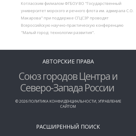
Котласским филиалом ФГБОУ ВО "Государственный
университет морского и речного флота им. адмирала С.О.
Макарова" при поддержке СГЦСЗР проводят
Всероссийскую научно-практическую конференцию
"Малый город: технологии развития".
АВТОРСКИЕ ПРАВА
Союз городов Центра и
Северо-Запада России
©
2026
ПОЛИТИКА КОНФИДЕНЦИАЛЬНОСТИ
,
УПРАВЛЕНИЕ
САЙТОМ
РАСШИРЕННЫЙ ПОИСК