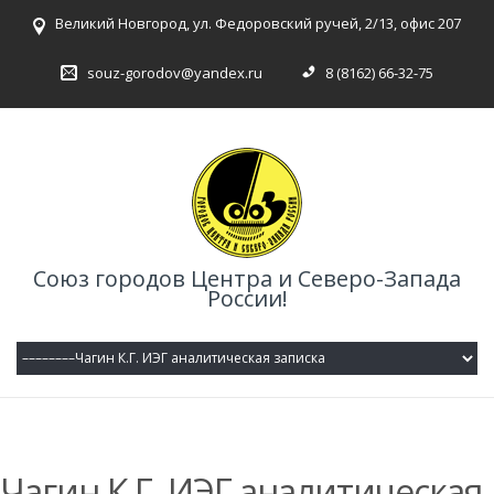
Великий Новгород, ул. Федоровский ручей, 2/13, офис 207
souz-gorodov@yandex.ru
8 (8162) 66-32-75
Союз городов Центра и Северо-Запада
России!
Чагин К.Г. ИЭГ аналитическая