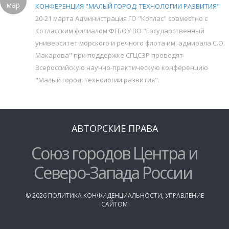
мар
КОНФЕРЕНЦИЯ "МАЛЫЙ ГОРОД: ТЕХНОЛОГИИ РАЗВИТИЯ"
20-21 марта Администрация ГО "Котлас" совместно с
Котласским филиалом ФГБОУ ВО "Государственный
университет морского и речного флота им. адмирала С.О.
Макарова" при поддержке СГЦСЗР проводят
Всероссийскую научно-практическую конференцию
"Малый город: технологии развития".
АВТОРСКИЕ ПРАВА
Союз городов Центра и
Северо-Запада России
©
2026
ПОЛИТИКА КОНФИДЕНЦИАЛЬНОСТИ
,
УПРАВЛЕНИЕ
САЙТОМ