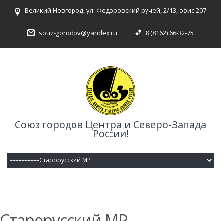
Великий Новгород, ул. Федоровский ручей, 2/13, офис 207
souz-gorodov@yandex.ru
8 (8162) 66-32-75
Союз городов Центра и Северо-Запада
России!
Старорусский МР