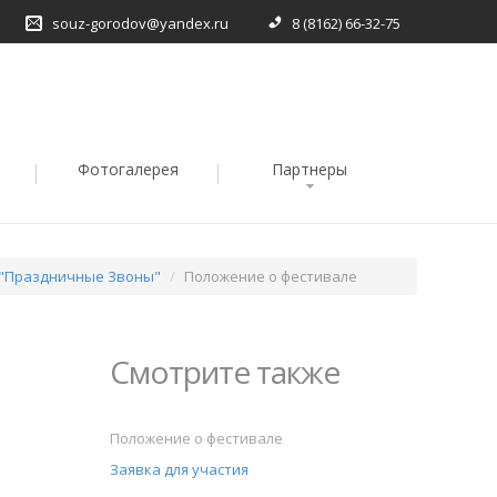
souz-gorodov@yandex.ru
8 (8162) 66-32-75
Фотогалерея
Партнеры
 "Праздничные Звоны"
Положение о фестивале
Смотрите также
Положение о фестивале
Заявка для участия