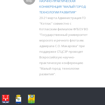
мар
НАУЧНО-ПРАКТИЧЕСКАЯ
КОНФЕРЕНЦИЯ "МАЛЫЙ ГОРОД:
ТЕХНОЛОГИИ РАЗВИТИЯ"
20-21 марта Администрация ГО
"Котлас" совместно с
Котласским филиалом ФГБОУ ВО
"Государственный университет
морского и речного флота им.
адмирала С.О. Макарова" при
поддержке СГЦСЗР проводят
Всероссийскую научно-
практическую конференцию
"Малый город: технологии
развития".