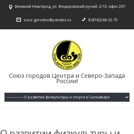
Великий Новгород, ул. Федоровский ручей, 2/13, офис 207
souz-gorodov@yandex.ru
8 (8162) 66-32-75
Союз городов Центра и Северо-Запада
России!
О развитии физкультуры и