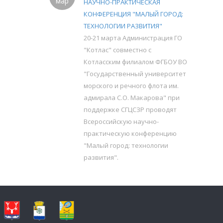
мар
НАУЧНО-ПРАКТИЧЕСКАЯ
КОНФЕРЕНЦИЯ "МАЛЫЙ ГОРОД:
ТЕХНОЛОГИИ РАЗВИТИЯ"
20-21 марта Администрация ГО
"Котлас" совместно с
Котласским филиалом ФГБОУ ВО
"Государственный университет
морского и речного флота им.
адмирала С.О. Макарова" при
поддержке СГЦСЗР проводят
Всероссийскую научно-
практическую конференцию
"Малый город: технологии
развития".