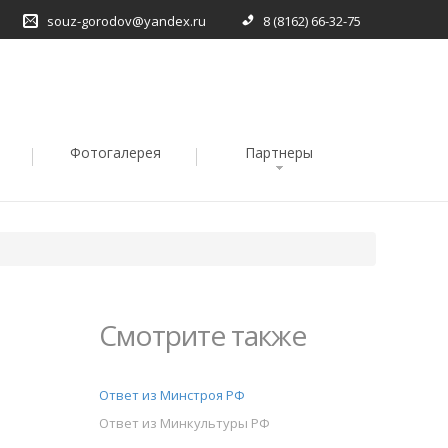
souz-gorodov@yandex.ru
8 (8162) 66-32-75
Фотогалерея
Партнеры
Смотрите также
Ответ из Минстроя РФ
Ответ из Минкультуры РФ