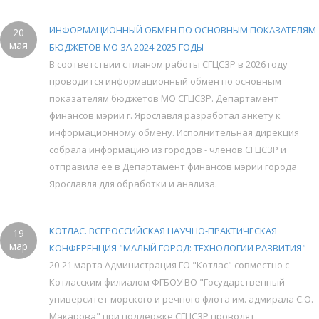
ИНФОРМАЦИОННЫЙ ОБМЕН ПО ОСНОВНЫМ ПОКАЗАТЕЛЯМ
20
мая
БЮДЖЕТОВ МО ЗА 2024-2025 ГОДЫ
В соответствии с планом работы СГЦСЗР в 2026 году
проводится информационный обмен по основным
показателям бюджетов МО СГЦСЗР. Департамент
финансов мэрии г. Ярославля разработал анкету к
информационному обмену. Исполнительная дирекция
собрала информацию из городов - членов СГЦСЗР и
отправила её в Департамент финансов мэрии города
Ярославля для обработки и анализа.
КОТЛАС. ВСЕРОССИЙСКАЯ НАУЧНО-ПРАКТИЧЕСКАЯ
19
мар
КОНФЕРЕНЦИЯ "МАЛЫЙ ГОРОД: ТЕХНОЛОГИИ РАЗВИТИЯ"
20-21 марта Администрация ГО "Котлас" совместно с
Котласским филиалом ФГБОУ ВО "Государственный
университет морского и речного флота им. адмирала С.О.
Макарова" при поддержке СГЦСЗР проводят