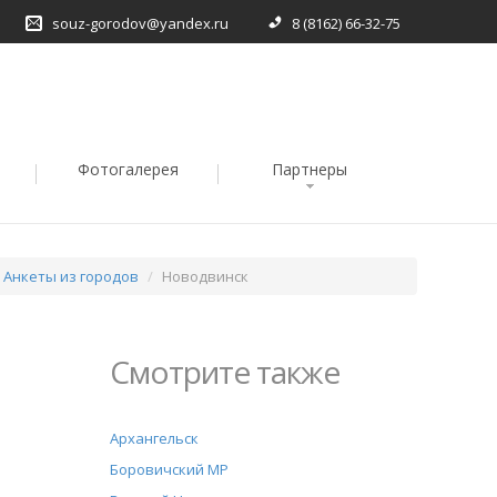
souz-gorodov@yandex.ru
8 (8162) 66-32-75
Фотогалерея
Партнеры
Анкеты из городов
Новодвинск
Смотрите также
Архангельск
Боровичский МР