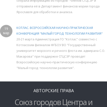
собрала информацию из городов - членов СГЦСЗР и
отправила её в Департамент финансов мэрии города
Ярославля для обработки и анализа.
КОТЛАС. ВСЕРОССИЙСКАЯ НАУЧНО-ПРАКТИЧЕСКАЯ
19
мар
КОНФЕРЕНЦИЯ "МАЛЫЙ ГОРОД: ТЕХНОЛОГИИ РАЗВИТИЯ"
20-21 марта Администрация ГО "Котлас" совместно с
Котласским филиалом ФГБОУ ВО "Государственный
университет морского и речного флота им. адмирала С.О.
Макарова" при поддержке СГЦСЗР проводят
Всероссийскую научно-практическую конференцию
"Малый город: технологии развития".
АВТОРСКИЕ ПРАВА
Союз городов Центра и