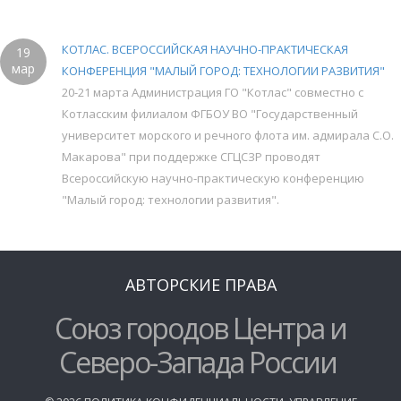
КОТЛАС. ВСЕРОССИЙСКАЯ НАУЧНО-ПРАКТИЧЕСКАЯ
19
мар
КОНФЕРЕНЦИЯ "МАЛЫЙ ГОРОД: ТЕХНОЛОГИИ РАЗВИТИЯ"
20-21 марта Администрация ГО "Котлас" совместно с
Котласским филиалом ФГБОУ ВО "Государственный
университет морского и речного флота им. адмирала С.О.
Макарова" при поддержке СГЦСЗР проводят
Всероссийскую научно-практическую конференцию
"Малый город: технологии развития".
АВТОРСКИЕ ПРАВА
Союз городов Центра и
Северо-Запада России