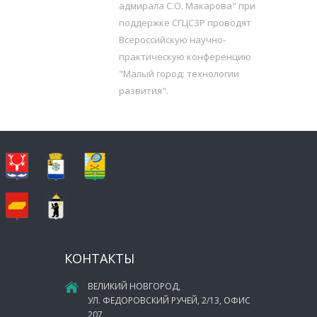
адмирала С.О. Макарова" при
поддержке СГЦСЗР проводят
Всероссийскую научно-
практическую конференцию
"Малый город: технологии
развития".
КОНТАКТЫ
ВЕЛИКИЙ НОВГОРОД,
УЛ. ФЕДОРОВСКИЙ РУЧЕЙ, 2/13, ОФИС
207