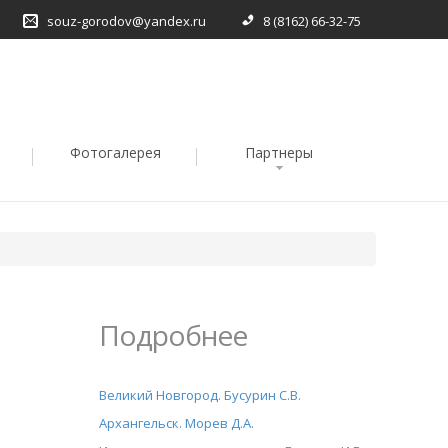
souz-gorodov@yandex.ru
8 (8162) 66-32-75
Фотогалерея
Партнеры
Подробнее
Великий Новгород. Бусурин С.В.
Архангельск. Морев Д.А.