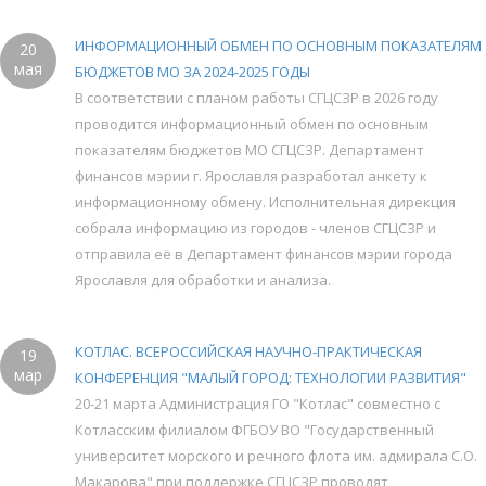
ИНФОРМАЦИОННЫЙ ОБМЕН ПО ОСНОВНЫМ ПОКАЗАТЕЛЯМ
20
мая
БЮДЖЕТОВ МО ЗА 2024-2025 ГОДЫ
В соответствии с планом работы СГЦСЗР в 2026 году
проводится информационный обмен по основным
показателям бюджетов МО СГЦСЗР. Департамент
финансов мэрии г. Ярославля разработал анкету к
информационному обмену. Исполнительная дирекция
собрала информацию из городов - членов СГЦСЗР и
отправила её в Департамент финансов мэрии города
Ярославля для обработки и анализа.
КОТЛАС. ВСЕРОССИЙСКАЯ НАУЧНО-ПРАКТИЧЕСКАЯ
19
мар
КОНФЕРЕНЦИЯ "МАЛЫЙ ГОРОД: ТЕХНОЛОГИИ РАЗВИТИЯ"
20-21 марта Администрация ГО "Котлас" совместно с
Котласским филиалом ФГБОУ ВО "Государственный
университет морского и речного флота им. адмирала С.О.
Макарова" при поддержке СГЦСЗР проводят