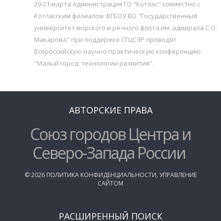
20-21 марта Администрация ГО "Котлас" совместно с
Котласским филиалом ФГБОУ ВО "Государственный
университет морского и речного флота им. адмирала С.О.
Макарова" при поддержке СГЦСЗР проводят
Всероссийскую научно-практическую конференцию
"Малый город: технологии развития".
АВТОРСКИЕ ПРАВА
Союз городов Центра и
Северо-Запада России
©
2026
ПОЛИТИКА КОНФИДЕНЦИАЛЬНОСТИ
,
УПРАВЛЕНИЕ
САЙТОМ
РАСШИРЕННЫЙ ПОИСК