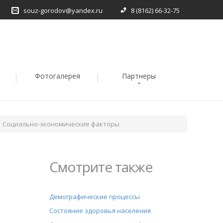
souz-gorodov@yandex.ru
8 (8162) 66-32-75
Фотогалерея
Партнеры
Социально-экономические факторы
Смотрите также
Демографические процессы
Состояние здоровья населения