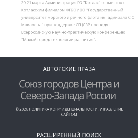
20-21 марта Администрация ГО "Котлас" совместно с
Котласским филиалом ФГБОУ ВО "Государственный
университет морского и речного флота им. адмирала С.О.
Макарова" при поддержке СГЦСЗР проводят
Всероссийскую научно-практическую конференцию
"Малый город: технологии развития".
АВТОРСКИЕ ПРАВА
Союз городов Центра и
Северо-Запада России
©
2026
ПОЛИТИКА КОНФИДЕНЦИАЛЬНОСТИ
,
УПРАВЛЕНИЕ
САЙТОМ
РАСШИРЕННЫЙ ПОИСК