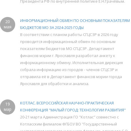
Президента РФ по внутренней политике Е.Н.Грачёвым.
ИНФОРМАЦИОННЫЙ ОБМЕН ПО ОСНОВНЫМ ПОКАЗАТЕЛЯМ
20
мая
БЮДЖЕТОВ МО ЗА 2024-2025 ГОДЫ
В соответствии с планом работы СГЦСЗР в 2026 году
проводится информационный обмен по основным
показателям бюджетов МО СГЦСЗР. Департамент
финансов мэрии г. Ярославля разработал анкету к
информационному обмену. Исполнительная дирекция
собрала информацию из городов - членов СГЦСЗР и
отправила её в Департамент финансов мэрии города
Ярославля для обработки и анализа.
КОТЛАС. ВСЕРОССИЙСКАЯ НАУЧНО-ПРАКТИЧЕСКАЯ
19
мар
КОНФЕРЕНЦИЯ "МАЛЫЙ ГОРОД: ТЕХНОЛОГИИ РАЗВИТИЯ"
20-21 марта Администрация ГО "Котлас" совместно с
Котласским филиалом ФГБОУ ВО "Государственный
университет морского и речного флота им. адмирала С.О.