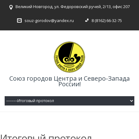
Великий Новгород, ул. Федоровский ручей, 2/13, офис 207
souz-gorodov@yandex.ru
8 (8162) 66-32-75
Союз городов Центра и Северо-Запада
России!
Итоговый протокол