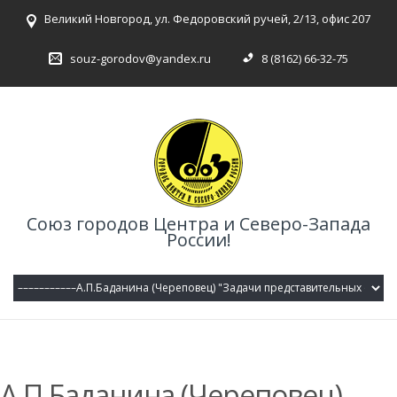
Великий Новгород, ул. Федоровский ручей, 2/13, офис 207
souz-gorodov@yandex.ru
8 (8162) 66-32-75
Союз городов Центра и Северо-Запада
России!
А.П.Баданина (Череповец)