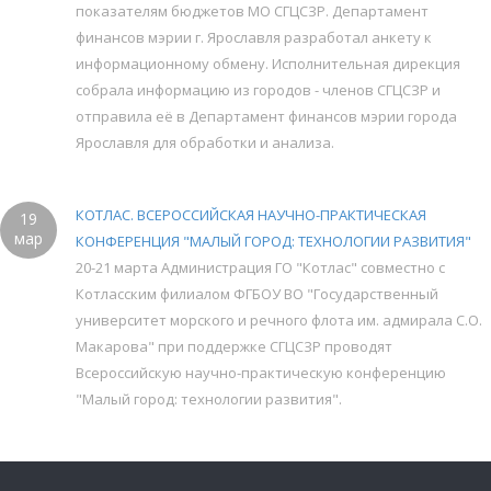
показателям бюджетов МО СГЦСЗР. Департамент
финансов мэрии г. Ярославля разработал анкету к
информационному обмену. Исполнительная дирекция
собрала информацию из городов - членов СГЦСЗР и
отправила её в Департамент финансов мэрии города
Ярославля для обработки и анализа.
КОТЛАС. ВСЕРОССИЙСКАЯ НАУЧНО-ПРАКТИЧЕСКАЯ
19
мар
КОНФЕРЕНЦИЯ "МАЛЫЙ ГОРОД: ТЕХНОЛОГИИ РАЗВИТИЯ"
20-21 марта Администрация ГО "Котлас" совместно с
Котласским филиалом ФГБОУ ВО "Государственный
университет морского и речного флота им. адмирала С.О.
Макарова" при поддержке СГЦСЗР проводят
Всероссийскую научно-практическую конференцию
"Малый город: технологии развития".